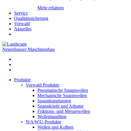
Mehr erfahren
Service
Qualitätssicherung
Vorwald
Aktuelles
Neuenhauser Maschinenbau
Produkte
Vorwald Produkte
Pneumatische Spannwellen
Mechanische Spannwellen
Spannkupplungen
Spannköpfe und Adpater
Friktions- und Messerwellen
Wellenhandling
N|A|W|U-Produkte
Wellen und Kolben