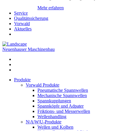
Mehr erfahren
Service
Qualitätssicherung
Vorwald
Aktuelles
Neuenhauser Maschinenbau
Produkte
Vorwald Produkte
Pneumatische Spannwellen
Mechanische Spannwellen
Spannkupplungen
Spannköpfe und Adpater
Friktions- und Messerwellen
Wellenhandling
N|A|W|U-Produkte
Wellen und Kolben