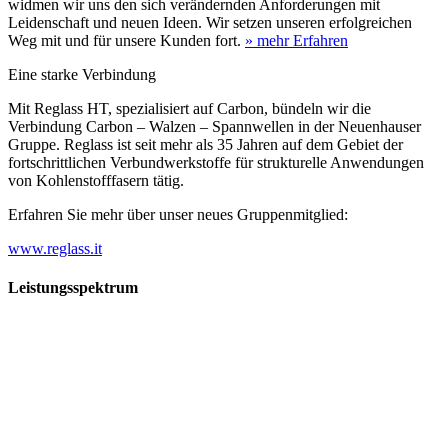
widmen wir uns den sich verändernden Anforderungen mit
Leidenschaft und neuen Ideen. Wir setzen unseren erfolgreichen
Weg mit und für unsere Kunden fort.
» mehr Erfahren
Eine starke Verbindung
Mit Reglass HT, spezialisiert auf Carbon, bündeln wir die
Verbindung Carbon – Walzen – Spannwellen in der Neuenhauser
Gruppe. Reglass ist seit mehr als 35 Jahren auf dem Gebiet der
fortschrittlichen Verbundwerkstoffe für strukturelle Anwendungen
von Kohlenstofffasern tätig.
Erfahren Sie mehr über unser neues Gruppenmitglied:
www.reglass.it
Leistungsspektrum
Vorwald
Vorwald
Wachsen an den Aufgaben
Die Gründung des Unternehmens Vorwald, damals noch als kleine