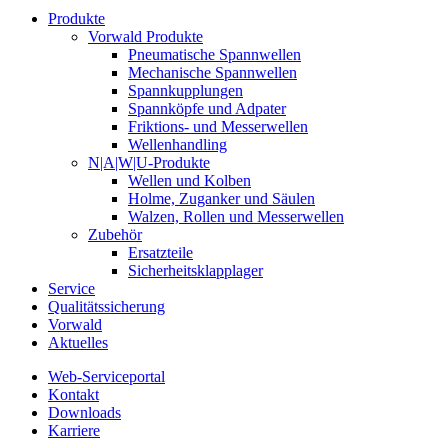
Produkte
Vorwald Produkte
Pneumatische Spannwellen
Mechanische Spannwellen
Spannkupplungen
Spannköpfe und Adpater
Friktions- und Messerwellen
Wellenhandling
N|A|W|U-Produkte
Wellen und Kolben
Holme, Zuganker und Säulen
Walzen, Rollen und Messerwellen
Zubehör
Ersatzteile
Sicherheitsklapplager
Service
Qualitätssicherung
Vorwald
Aktuelles
Web-Serviceportal
Kontakt
Downloads
Karriere