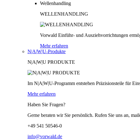
Wellenhandling
WELLENHANDLING
Vorwald Einführ- und Ausziehvorrichtungen ermög
Mehr erfahren
N|A|W|U-Produkte
N|A|W|U PRODUKTE
Im N|A|W|U-Programm entstehen Präzisionsteile für Einsä
Mehr erfahren
Haben Sie Fragen?
Gerne beraten wir Sie persönlich. Rufen Sie uns an, mail
+49 541 50546-0
info@vorwald.de