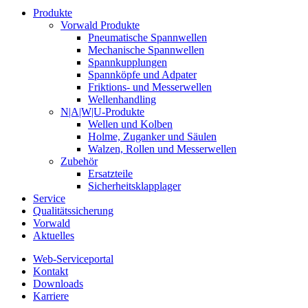
Produkte
Vorwald Produkte
Pneumatische Spannwellen
Mechanische Spannwellen
Spannkupplungen
Spannköpfe und Adpater
Friktions- und Messerwellen
Wellenhandling
N|A|W|U-Produkte
Wellen und Kolben
Holme, Zuganker und Säulen
Walzen, Rollen und Messerwellen
Zubehör
Ersatzteile
Sicherheitsklapplager
Service
Qualitätssicherung
Vorwald
Aktuelles
Web-Serviceportal
Kontakt
Downloads
Karriere