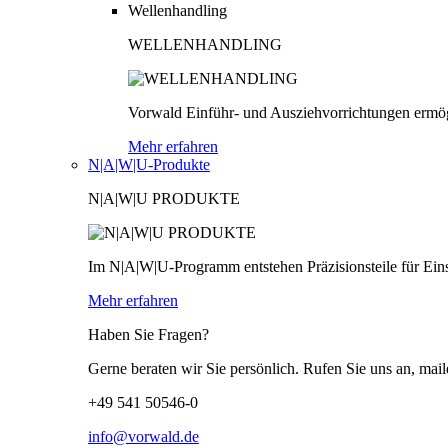
Wellenhandling
WELLENHANDLING
Vorwald Einführ- und Ausziehvorrichtungen ermög
Mehr erfahren
N|A|W|U-Produkte
N|A|W|U PRODUKTE
Im N|A|W|U-Programm entstehen Präzisionsteile für Einsä
Mehr erfahren
Haben Sie Fragen?
Gerne beraten wir Sie persönlich. Rufen Sie uns an, mail
+49 541 50546-0
info@vorwald.de