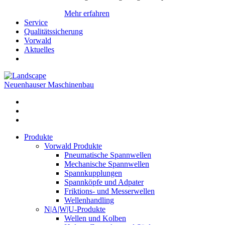
Mehr erfahren
Service
Qualitätssicherung
Vorwald
Aktuelles
Neuenhauser Maschinenbau
Produkte
Vorwald Produkte
Pneumatische Spannwellen
Mechanische Spannwellen
Spannkupplungen
Spannköpfe und Adpater
Friktions- und Messerwellen
Wellenhandling
N|A|W|U-Produkte
Wellen und Kolben