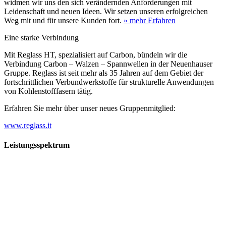
widmen wir uns den sich verändernden Anforderungen mit
Leidenschaft und neuen Ideen. Wir setzen unseren erfolgreichen
Weg mit und für unsere Kunden fort.
» mehr Erfahren
Eine starke Verbindung
Mit Reglass HT, spezialisiert auf Carbon, bündeln wir die
Verbindung Carbon – Walzen – Spannwellen in der Neuenhauser
Gruppe. Reglass ist seit mehr als 35 Jahren auf dem Gebiet der
fortschrittlichen Verbundwerkstoffe für strukturelle Anwendungen
von Kohlenstofffasern tätig.
Erfahren Sie mehr über unser neues Gruppenmitglied:
www.reglass.it
Leistungsspektrum
Vorwald
Vorwald
Wachsen an den Aufgaben
Die Gründung des Unternehmens Vorwald, damals noch als kleine