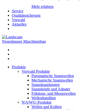
Mehr erfahren
Service
Qualitätssicherung
Vorwald
Aktuelles
Neuenhauser Maschinenbau
Produkte
Vorwald Produkte
Pneumatische Spannwellen
Mechanische Spannwellen
Spannkupplungen
Spannköpfe und Adpater
Friktions- und Messerwellen
Wellenhandling
N|A|W|U-Produkte
Wellen und Kolben