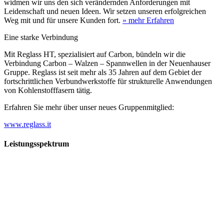
widmen wir uns den sich verändernden Anforderungen mit
Leidenschaft und neuen Ideen. Wir setzen unseren erfolgreichen
Weg mit und für unsere Kunden fort.
» mehr Erfahren
Eine starke Verbindung
Mit Reglass HT, spezialisiert auf Carbon, bündeln wir die
Verbindung Carbon – Walzen – Spannwellen in der Neuenhauser
Gruppe. Reglass ist seit mehr als 35 Jahren auf dem Gebiet der
fortschrittlichen Verbundwerkstoffe für strukturelle Anwendungen
von Kohlenstofffasern tätig.
Erfahren Sie mehr über unser neues Gruppenmitglied:
www.reglass.it
Leistungsspektrum
Vorwald
Vorwald
Wachsen an den Aufgaben
Die Gründung des Unternehmens Vorwald, damals noch als kleine