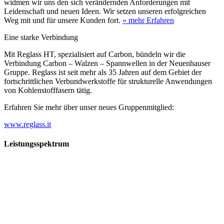
widmen wir uns den sich verändernden Anforderungen mit
Leidenschaft und neuen Ideen. Wir setzen unseren erfolgreichen
Weg mit und für unsere Kunden fort.
» mehr Erfahren
Eine starke Verbindung
Mit Reglass HT, spezialisiert auf Carbon, bündeln wir die
Verbindung Carbon – Walzen – Spannwellen in der Neuenhauser
Gruppe. Reglass ist seit mehr als 35 Jahren auf dem Gebiet der
fortschrittlichen Verbundwerkstoffe für strukturelle Anwendungen
von Kohlenstofffasern tätig.
Erfahren Sie mehr über unser neues Gruppenmitglied:
www.reglass.it
Leistungsspektrum
Vorwald
Vorwald
Wachsen an den Aufgaben
Die Gründung des Unternehmens Vorwald, damals noch als kleine