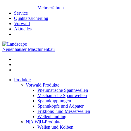
Mehr erfahren
Service
Qualitätssicherung
Vorwald
Aktuelles
Neuenhauser Maschinenbau
Produkte
Vorwald Produkte
Pneumatische Spannwellen
Mechanische Spannwellen
Spannkupplungen
Spannköpfe und Adpater
Friktions- und Messerwellen
Wellenhandling
N|A|W|U-Produkte
Wellen und Kolben