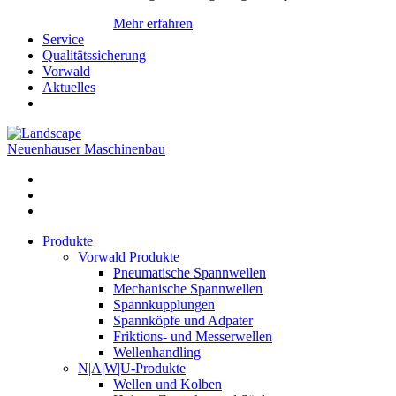
Mehr erfahren
Service
Qualitätssicherung
Vorwald
Aktuelles
Neuenhauser Maschinenbau
Produkte
Vorwald Produkte
Pneumatische Spannwellen
Mechanische Spannwellen
Spannkupplungen
Spannköpfe und Adpater
Friktions- und Messerwellen
Wellenhandling
N|A|W|U-Produkte
Wellen und Kolben