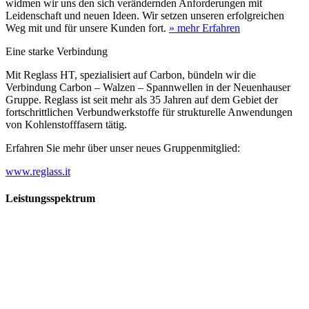
widmen wir uns den sich verändernden Anforderungen mit
Leidenschaft und neuen Ideen. Wir setzen unseren erfolgreichen
Weg mit und für unsere Kunden fort.
» mehr Erfahren
Eine starke Verbindung
Mit Reglass HT, spezialisiert auf Carbon, bündeln wir die
Verbindung Carbon – Walzen – Spannwellen in der Neuenhauser
Gruppe. Reglass ist seit mehr als 35 Jahren auf dem Gebiet der
fortschrittlichen Verbundwerkstoffe für strukturelle Anwendungen
von Kohlenstofffasern tätig.
Erfahren Sie mehr über unser neues Gruppenmitglied:
www.reglass.it
Leistungsspektrum
Vorwald
Vorwald
Wachsen an den Aufgaben
Die Gründung des Unternehmens Vorwald, damals noch als kleine