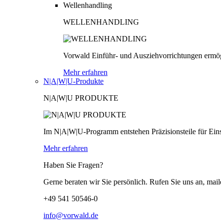
Wellenhandling
WELLENHANDLING
Vorwald Einführ- und Ausziehvorrichtungen ermög
Mehr erfahren
N|A|W|U-Produkte
N|A|W|U PRODUKTE
Im N|A|W|U-Programm entstehen Präzisionsteile für Einsä
Mehr erfahren
Haben Sie Fragen?
Gerne beraten wir Sie persönlich. Rufen Sie uns an, mail
+49 541 50546-0
info@vorwald.de