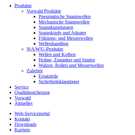
Produkte
Vorwald Produkte
Pneumatische Spannwellen
Mechanische Spannwellen
Spannkupplungen
Spannköpfe und Adpater
Friktions- und Messerwellen
Wellenhandling
N|A|W|U-Produkte
Wellen und Kolben
Holme, Zuganker und Säulen
Walzen, Rollen und Messerwellen
Zubehör
Ersatzteile
Sicherheitsklapplager
Service
Qualitätssicherung
Vorwald
Aktuelles
Web-Serviceportal
Kontakt
Downloads
Karriere