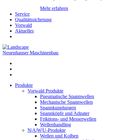
Mehr erfahren
Service
Qualitätssicherung
Vorwald
Aktuelles
Neuenhauser Maschinenbau
Produkte
Vorwald Produkte
Pneumatische Spannwellen
Mechanische Spannwellen
Spannkupplungen
Spannköpfe und Adpater
Friktions- und Messerwellen
Wellenhandling
N|A|W|U-Produkte
Wellen und Kolben