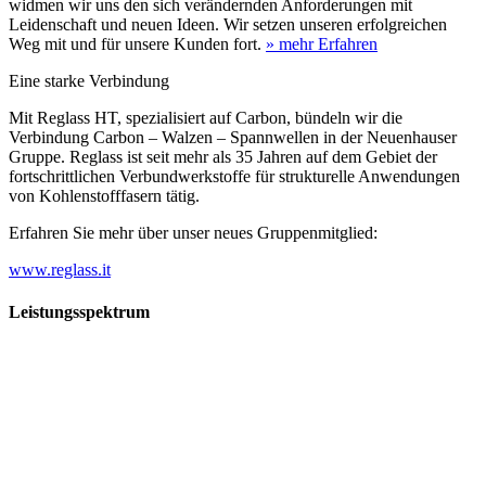
widmen wir uns den sich verändernden Anforderungen mit
Leidenschaft und neuen Ideen. Wir setzen unseren erfolgreichen
Weg mit und für unsere Kunden fort.
» mehr Erfahren
Eine starke Verbindung
Mit Reglass HT, spezialisiert auf Carbon, bündeln wir die
Verbindung Carbon – Walzen – Spannwellen in der Neuenhauser
Gruppe. Reglass ist seit mehr als 35 Jahren auf dem Gebiet der
fortschrittlichen Verbundwerkstoffe für strukturelle Anwendungen
von Kohlenstofffasern tätig.
Erfahren Sie mehr über unser neues Gruppenmitglied:
www.reglass.it
Leistungsspektrum
Vorwald
Vorwald
Wachsen an den Aufgaben
Die Gründung des Unternehmens Vorwald, damals noch als kleine