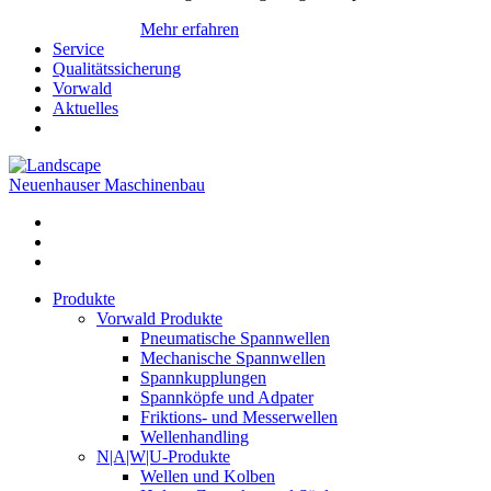
Mehr erfahren
Service
Qualitätssicherung
Vorwald
Aktuelles
Neuenhauser Maschinenbau
Produkte
Vorwald Produkte
Pneumatische Spannwellen
Mechanische Spannwellen
Spannkupplungen
Spannköpfe und Adpater
Friktions- und Messerwellen
Wellenhandling
N|A|W|U-Produkte
Wellen und Kolben