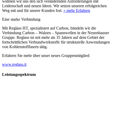
widmen wir uns den sich verändernden Anforderungen mit
Leidenschaft und neuen Ideen. Wir setzen unseren erfolgreichen
Weg mit und für unsere Kunden fort.
» mehr Erfahren
Eine starke Verbindung
Mit Reglass HT, spezialisiert auf Carbon, bündeln wir die
Verbindung Carbon – Walzen – Spannwellen in der Neuenhauser
Gruppe. Reglass ist seit mehr als 35 Jahren auf dem Gebiet der
fortschrittlichen Verbundwerkstoffe für strukturelle Anwendungen
von Kohlenstofffasern tätig.
Erfahren Sie mehr über unser neues Gruppenmitglied:
www.reglass.it
Leistungsspektrum
Vorwald
Vorwald
Wachsen an den Aufgaben
Die Gründung des Unternehmens Vorwald, damals noch als kleine