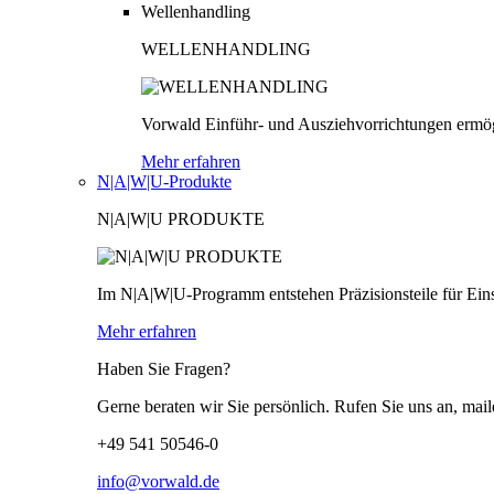
Wellenhandling
WELLENHANDLING
Vorwald Einführ- und Ausziehvorrichtungen ermög
Mehr erfahren
N|A|W|U-Produkte
N|A|W|U PRODUKTE
Im N|A|W|U-Programm entstehen Präzisionsteile für Einsä
Mehr erfahren
Haben Sie Fragen?
Gerne beraten wir Sie persönlich. Rufen Sie uns an, mail
+49 541 50546-0
info@vorwald.de