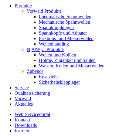
Produkte
Vorwald Produkte
Pneumatische Spannwellen
Mechanische Spannwellen
Spannkupplungen
Spannköpfe und Adpater
Friktions- und Messerwellen
Wellenhandling
N|A|W|U-Produkte
Wellen und Kolben
Holme, Zuganker und Säulen
Walzen, Rollen und Messerwellen
Zubehör
Ersatzteile
Sicherheitsklapplager
Service
Qualitätssicherung
Vorwald
Aktuelles
Web-Serviceportal
Kontakt
Downloads
Karriere