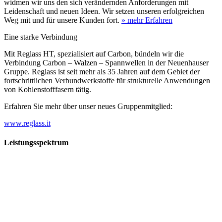
widmen wir uns den sich verändernden Anforderungen mit
Leidenschaft und neuen Ideen. Wir setzen unseren erfolgreichen
Weg mit und für unsere Kunden fort.
» mehr Erfahren
Eine starke Verbindung
Mit Reglass HT, spezialisiert auf Carbon, bündeln wir die
Verbindung Carbon – Walzen – Spannwellen in der Neuenhauser
Gruppe. Reglass ist seit mehr als 35 Jahren auf dem Gebiet der
fortschrittlichen Verbundwerkstoffe für strukturelle Anwendungen
von Kohlenstofffasern tätig.
Erfahren Sie mehr über unser neues Gruppenmitglied:
www.reglass.it
Leistungsspektrum
Vorwald
Vorwald
Wachsen an den Aufgaben
Die Gründung des Unternehmens Vorwald, damals noch als kleine