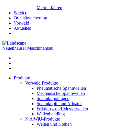
Mehr erfahren
Service
Qualitätssicherung
Vorwald
Aktuelles
Neuenhauser Maschinenbau
Produkte
Vorwald Produkte
Pneumatische Spannwellen
Mechanische Spannwellen
Spannkupplungen
Spannköpfe und Adpater
Friktions- und Messerwellen
Wellenhandling
N|A|W|U-Produkte
Wellen und Kolben