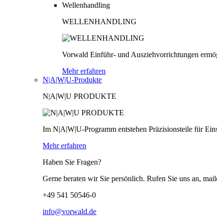
Wellenhandling
WELLENHANDLING
Vorwald Einführ- und Ausziehvorrichtungen ermög
Mehr erfahren
N|A|W|U-Produkte
N|A|W|U PRODUKTE
Im N|A|W|U-Programm entstehen Präzisionsteile für Einsä
Mehr erfahren
Haben Sie Fragen?
Gerne beraten wir Sie persönlich. Rufen Sie uns an, mail
+49 541 50546-0
info@vorwald.de