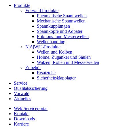
Produkte
Vorwald Produkte
Pneumatische Spannwellen
Mechanische Spannwellen
Spannkupplungen
Spannköpfe und Adpater
Friktions- und Messerwellen
Wellenhandling
N|A|W|U-Produkte
Wellen und Kolben
Holme, Zuganker und Säulen
Walzen, Rollen und Messerwellen
Zubehör
Ersatzteile
Sicherheitsklapplager
Service
Qualitätssicherung
Vorwald
Aktuelles
Web-Serviceportal
Kontakt
Downloads
Karriere