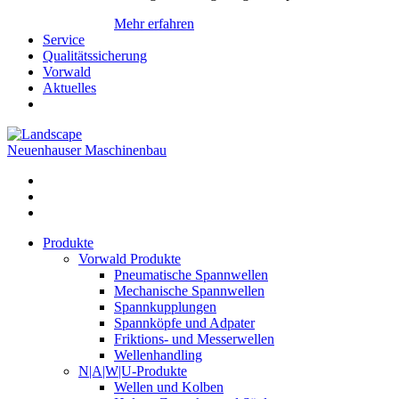
Mehr erfahren
Service
Qualitätssicherung
Vorwald
Aktuelles
Neuenhauser Maschinenbau
Produkte
Vorwald Produkte
Pneumatische Spannwellen
Mechanische Spannwellen
Spannkupplungen
Spannköpfe und Adpater
Friktions- und Messerwellen
Wellenhandling
N|A|W|U-Produkte
Wellen und Kolben