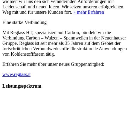
widmen wir uns den sich verändernden Anforderungen mit
Leidenschaft und neuen Ideen. Wir setzen unseren erfolgreichen
Weg mit und für unsere Kunden fort.
» mehr Erfahren
Eine starke Verbindung
Mit Reglass HT, spezialisiert auf Carbon, bündeln wir die
Verbindung Carbon – Walzen – Spannwellen in der Neuenhauser
Gruppe. Reglass ist seit mehr als 35 Jahren auf dem Gebiet der
fortschrittlichen Verbundwerkstoffe für strukturelle Anwendungen
von Kohlenstofffasern tätig.
Erfahren Sie mehr über unser neues Gruppenmitglied:
www.reglass.it
Leistungsspektrum
Vorwald
Vorwald
Wachsen an den Aufgaben
Die Gründung des Unternehmens Vorwald, damals noch als kleine