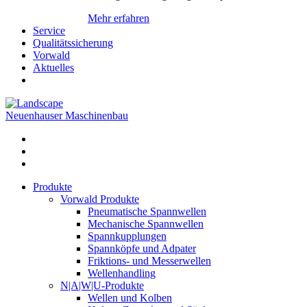
Mehr erfahren
Service
Qualitätssicherung
Vorwald
Aktuelles
Neuenhauser Maschinenbau
Produkte
Vorwald Produkte
Pneumatische Spannwellen
Mechanische Spannwellen
Spannkupplungen
Spannköpfe und Adpater
Friktions- und Messerwellen
Wellenhandling
N|A|W|U-Produkte
Wellen und Kolben