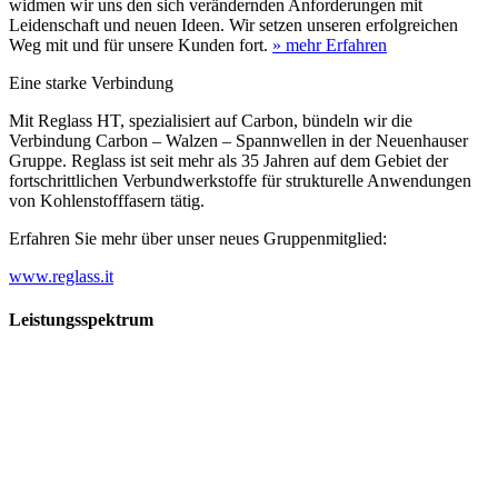
widmen wir uns den sich verändernden Anforderungen mit
Leidenschaft und neuen Ideen. Wir setzen unseren erfolgreichen
Weg mit und für unsere Kunden fort.
» mehr Erfahren
Eine starke Verbindung
Mit Reglass HT, spezialisiert auf Carbon, bündeln wir die
Verbindung Carbon – Walzen – Spannwellen in der Neuenhauser
Gruppe. Reglass ist seit mehr als 35 Jahren auf dem Gebiet der
fortschrittlichen Verbundwerkstoffe für strukturelle Anwendungen
von Kohlenstofffasern tätig.
Erfahren Sie mehr über unser neues Gruppenmitglied:
www.reglass.it
Leistungsspektrum
Vorwald
Vorwald
Wachsen an den Aufgaben
Die Gründung des Unternehmens Vorwald, damals noch als kleine