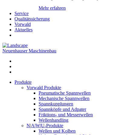
Mehr erfahren
Service
Qualitätssicherung
Vorwald
Aktuelles
Neuenhauser Maschinenbau
Produkte
Vorwald Produkte
Pneumatische Spannwellen
Mechanische Spannwellen
Spannkupplungen
Spannköpfe und Adpater
Friktions- und Messerwellen
Wellenhandling
N|A|W|U-Produkte
Wellen und Kolben