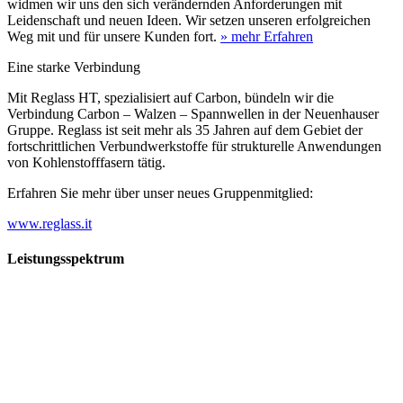
widmen wir uns den sich verändernden Anforderungen mit
Leidenschaft und neuen Ideen. Wir setzen unseren erfolgreichen
Weg mit und für unsere Kunden fort.
» mehr Erfahren
Eine starke Verbindung
Mit Reglass HT, spezialisiert auf Carbon, bündeln wir die
Verbindung Carbon – Walzen – Spannwellen in der Neuenhauser
Gruppe. Reglass ist seit mehr als 35 Jahren auf dem Gebiet der
fortschrittlichen Verbundwerkstoffe für strukturelle Anwendungen
von Kohlenstofffasern tätig.
Erfahren Sie mehr über unser neues Gruppenmitglied:
www.reglass.it
Leistungsspektrum
Vorwald
Vorwald
Wachsen an den Aufgaben
Die Gründung des Unternehmens Vorwald, damals noch als kleine