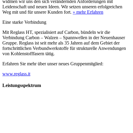
widmen wir uns den sich verändernden Anforderungen mit
Leidenschaft und neuen Ideen. Wir setzen unseren erfolgreichen
Weg mit und für unsere Kunden fort.
» mehr Erfahren
Eine starke Verbindung
Mit Reglass HT, spezialisiert auf Carbon, bündeln wir die
Verbindung Carbon – Walzen – Spannwellen in der Neuenhauser
Gruppe. Reglass ist seit mehr als 35 Jahren auf dem Gebiet der
fortschrittlichen Verbundwerkstoffe für strukturelle Anwendungen
von Kohlenstofffasern tätig.
Erfahren Sie mehr über unser neues Gruppenmitglied:
www.reglass.it
Leistungsspektrum
Vorwald
Vorwald
Wachsen an den Aufgaben
Die Gründung des Unternehmens Vorwald, damals noch als kleine