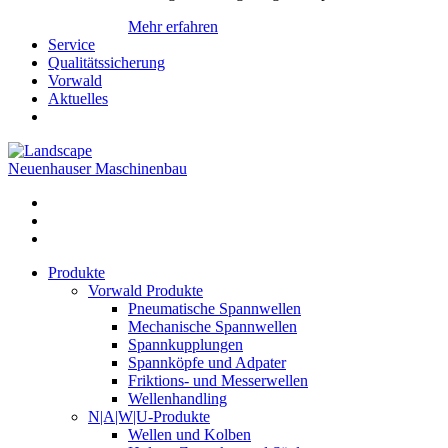
Mehr erfahren
Service
Qualitätssicherung
Vorwald
Aktuelles
Neuenhauser Maschinenbau
Produkte
Vorwald Produkte
Pneumatische Spannwellen
Mechanische Spannwellen
Spannkupplungen
Spannköpfe und Adpater
Friktions- und Messerwellen
Wellenhandling
N|A|W|U-Produkte
Wellen und Kolben