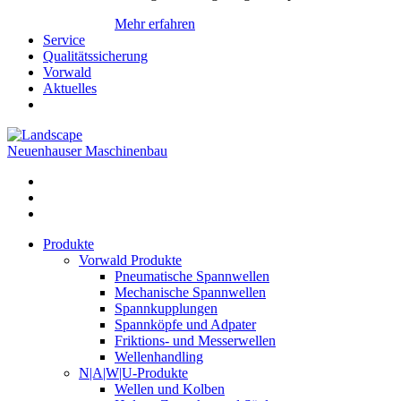
Mehr erfahren
Service
Qualitätssicherung
Vorwald
Aktuelles
Neuenhauser Maschinenbau
Produkte
Vorwald Produkte
Pneumatische Spannwellen
Mechanische Spannwellen
Spannkupplungen
Spannköpfe und Adpater
Friktions- und Messerwellen
Wellenhandling
N|A|W|U-Produkte
Wellen und Kolben