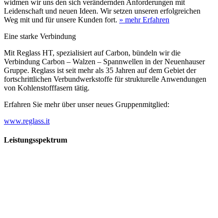
widmen wir uns den sich verändernden Anforderungen mit
Leidenschaft und neuen Ideen. Wir setzen unseren erfolgreichen
Weg mit und für unsere Kunden fort.
» mehr Erfahren
Eine starke Verbindung
Mit Reglass HT, spezialisiert auf Carbon, bündeln wir die
Verbindung Carbon – Walzen – Spannwellen in der Neuenhauser
Gruppe. Reglass ist seit mehr als 35 Jahren auf dem Gebiet der
fortschrittlichen Verbundwerkstoffe für strukturelle Anwendungen
von Kohlenstofffasern tätig.
Erfahren Sie mehr über unser neues Gruppenmitglied:
www.reglass.it
Leistungsspektrum
Vorwald
Vorwald
Wachsen an den Aufgaben
Die Gründung des Unternehmens Vorwald, damals noch als kleine