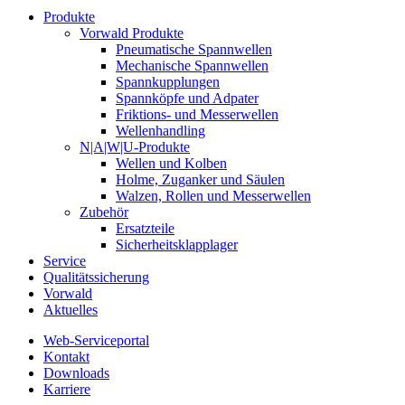
Produkte
Vorwald Produkte
Pneumatische Spannwellen
Mechanische Spannwellen
Spannkupplungen
Spannköpfe und Adpater
Friktions- und Messerwellen
Wellenhandling
N|A|W|U-Produkte
Wellen und Kolben
Holme, Zuganker und Säulen
Walzen, Rollen und Messerwellen
Zubehör
Ersatzteile
Sicherheitsklapplager
Service
Qualitätssicherung
Vorwald
Aktuelles
Web-Serviceportal
Kontakt
Downloads
Karriere