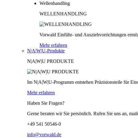
Wellenhandling
WELLENHANDLING
Vorwald Einführ- und Ausziehvorrichtungen ermög
Mehr erfahren
N|A|W|U-Produkte
N|A|W|U PRODUKTE
Im N|A|W|U-Programm entstehen Präzisionsteile für Einsä
Mehr erfahren
Haben Sie Fragen?
Gerne beraten wir Sie persönlich. Rufen Sie uns an, mail
+49 541 50546-0
info@vorwald.de