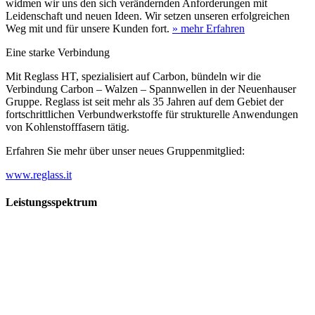
widmen wir uns den sich verändernden Anforderungen mit
Leidenschaft und neuen Ideen. Wir setzen unseren erfolgreichen
Weg mit und für unsere Kunden fort.
» mehr Erfahren
Eine starke Verbindung
Mit Reglass HT, spezialisiert auf Carbon, bündeln wir die
Verbindung Carbon – Walzen – Spannwellen in der Neuenhauser
Gruppe. Reglass ist seit mehr als 35 Jahren auf dem Gebiet der
fortschrittlichen Verbundwerkstoffe für strukturelle Anwendungen
von Kohlenstofffasern tätig.
Erfahren Sie mehr über unser neues Gruppenmitglied:
www.reglass.it
Leistungsspektrum
Vorwald
Vorwald
Wachsen an den Aufgaben
Die Gründung des Unternehmens Vorwald, damals noch als kleine