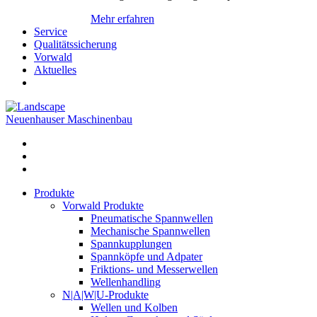
Mehr erfahren
Service
Qualitätssicherung
Vorwald
Aktuelles
Neuenhauser Maschinenbau
Produkte
Vorwald Produkte
Pneumatische Spannwellen
Mechanische Spannwellen
Spannkupplungen
Spannköpfe und Adpater
Friktions- und Messerwellen
Wellenhandling
N|A|W|U-Produkte
Wellen und Kolben