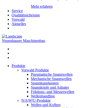
Mehr erfahren
Service
Qualitätssicherung
Vorwald
Aktuelles
Neuenhauser Maschinenbau
Produkte
Vorwald Produkte
Pneumatische Spannwellen
Mechanische Spannwellen
Spannkupplungen
Spannköpfe und Adpater
Friktions- und Messerwellen
Wellenhandling
N|A|W|U-Produkte
Wellen und Kolben