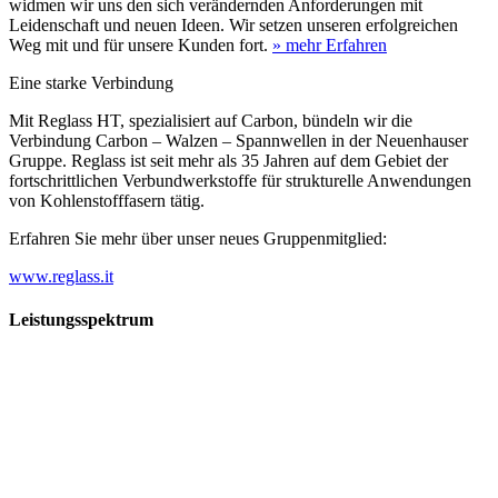
widmen wir uns den sich verändernden Anforderungen mit
Leidenschaft und neuen Ideen. Wir setzen unseren erfolgreichen
Weg mit und für unsere Kunden fort.
» mehr Erfahren
Eine starke Verbindung
Mit Reglass HT, spezialisiert auf Carbon, bündeln wir die
Verbindung Carbon – Walzen – Spannwellen in der Neuenhauser
Gruppe. Reglass ist seit mehr als 35 Jahren auf dem Gebiet der
fortschrittlichen Verbundwerkstoffe für strukturelle Anwendungen
von Kohlenstofffasern tätig.
Erfahren Sie mehr über unser neues Gruppenmitglied:
www.reglass.it
Leistungsspektrum
Vorwald
Vorwald
Wachsen an den Aufgaben
Die Gründung des Unternehmens Vorwald, damals noch als kleine