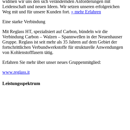
widmen wir uns den sich verändernden Anforderungen mit
Leidenschaft und neuen Ideen. Wir setzen unseren erfolgreichen
Weg mit und für unsere Kunden fort.
» mehr Erfahren
Eine starke Verbindung
Mit Reglass HT, spezialisiert auf Carbon, bündeln wir die
Verbindung Carbon – Walzen – Spannwellen in der Neuenhauser
Gruppe. Reglass ist seit mehr als 35 Jahren auf dem Gebiet der
fortschrittlichen Verbundwerkstoffe für strukturelle Anwendungen
von Kohlenstofffasern tätig.
Erfahren Sie mehr über unser neues Gruppenmitglied:
www.reglass.it
Leistungsspektrum
Vorwald
Vorwald
Wachsen an den Aufgaben
Die Gründung des Unternehmens Vorwald, damals noch als kleine