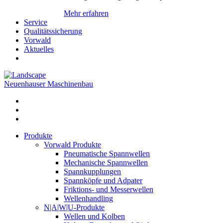
Mehr erfahren
Service
Qualitätssicherung
Vorwald
Aktuelles
Neuenhauser Maschinenbau
Produkte
Vorwald Produkte
Pneumatische Spannwellen
Mechanische Spannwellen
Spannkupplungen
Spannköpfe und Adpater
Friktions- und Messerwellen
Wellenhandling
N|A|W|U-Produkte
Wellen und Kolben