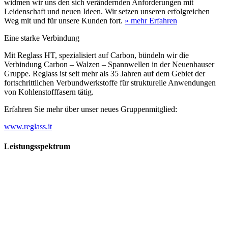
widmen wir uns den sich verändernden Anforderungen mit
Leidenschaft und neuen Ideen. Wir setzen unseren erfolgreichen
Weg mit und für unsere Kunden fort.
» mehr Erfahren
Eine starke Verbindung
Mit Reglass HT, spezialisiert auf Carbon, bündeln wir die
Verbindung Carbon – Walzen – Spannwellen in der Neuenhauser
Gruppe. Reglass ist seit mehr als 35 Jahren auf dem Gebiet der
fortschrittlichen Verbundwerkstoffe für strukturelle Anwendungen
von Kohlenstofffasern tätig.
Erfahren Sie mehr über unser neues Gruppenmitglied:
www.reglass.it
Leistungsspektrum
Vorwald
Vorwald
Wachsen an den Aufgaben
Die Gründung des Unternehmens Vorwald, damals noch als kleine