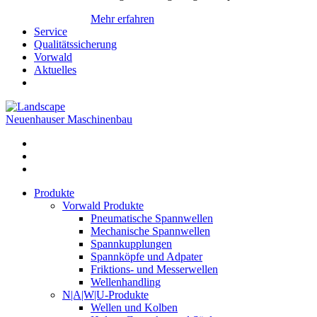
Mehr erfahren
Service
Qualitätssicherung
Vorwald
Aktuelles
Neuenhauser Maschinenbau
Produkte
Vorwald Produkte
Pneumatische Spannwellen
Mechanische Spannwellen
Spannkupplungen
Spannköpfe und Adpater
Friktions- und Messerwellen
Wellenhandling
N|A|W|U-Produkte
Wellen und Kolben