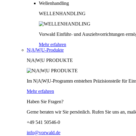
Wellenhandling
WELLENHANDLING
Vorwald Einführ- und Ausziehvorrichtungen ermög
Mehr erfahren
N|A|W|U-Produkte
N|A|W|U PRODUKTE
Im N|A|W|U-Programm entstehen Präzisionsteile für Einsä
Mehr erfahren
Haben Sie Fragen?
Gerne beraten wir Sie persönlich. Rufen Sie uns an, mail
+49 541 50546-0
info@vorwald.de