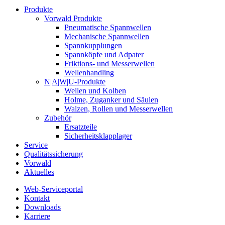
Produkte
Vorwald Produkte
Pneumatische Spannwellen
Mechanische Spannwellen
Spannkupplungen
Spannköpfe und Adpater
Friktions- und Messerwellen
Wellenhandling
N|A|W|U-Produkte
Wellen und Kolben
Holme, Zuganker und Säulen
Walzen, Rollen und Messerwellen
Zubehör
Ersatzteile
Sicherheitsklapplager
Service
Qualitätssicherung
Vorwald
Aktuelles
Web-Serviceportal
Kontakt
Downloads
Karriere