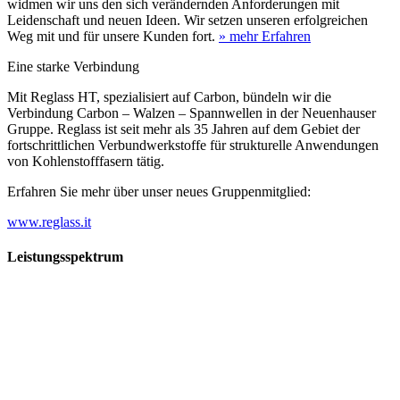
widmen wir uns den sich verändernden Anforderungen mit
Leidenschaft und neuen Ideen. Wir setzen unseren erfolgreichen
Weg mit und für unsere Kunden fort.
» mehr Erfahren
Eine starke Verbindung
Mit Reglass HT, spezialisiert auf Carbon, bündeln wir die
Verbindung Carbon – Walzen – Spannwellen in der Neuenhauser
Gruppe. Reglass ist seit mehr als 35 Jahren auf dem Gebiet der
fortschrittlichen Verbundwerkstoffe für strukturelle Anwendungen
von Kohlenstofffasern tätig.
Erfahren Sie mehr über unser neues Gruppenmitglied:
www.reglass.it
Leistungsspektrum
Vorwald
Vorwald
Wachsen an den Aufgaben
Die Gründung des Unternehmens Vorwald, damals noch als kleine