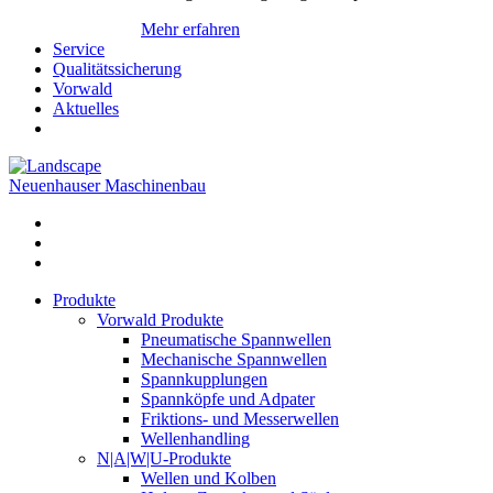
Mehr erfahren
Service
Qualitätssicherung
Vorwald
Aktuelles
Neuenhauser Maschinenbau
Produkte
Vorwald Produkte
Pneumatische Spannwellen
Mechanische Spannwellen
Spannkupplungen
Spannköpfe und Adpater
Friktions- und Messerwellen
Wellenhandling
N|A|W|U-Produkte
Wellen und Kolben