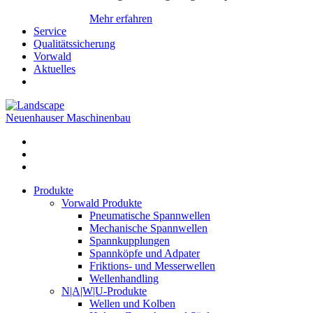
Mehr erfahren
Service
Qualitätssicherung
Vorwald
Aktuelles
Neuenhauser Maschinenbau
Produkte
Vorwald Produkte
Pneumatische Spannwellen
Mechanische Spannwellen
Spannkupplungen
Spannköpfe und Adpater
Friktions- und Messerwellen
Wellenhandling
N|A|W|U-Produkte
Wellen und Kolben