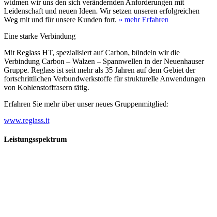
widmen wir uns den sich verändernden Anforderungen mit
Leidenschaft und neuen Ideen. Wir setzen unseren erfolgreichen
Weg mit und für unsere Kunden fort.
» mehr Erfahren
Eine starke Verbindung
Mit Reglass HT, spezialisiert auf Carbon, bündeln wir die
Verbindung Carbon – Walzen – Spannwellen in der Neuenhauser
Gruppe. Reglass ist seit mehr als 35 Jahren auf dem Gebiet der
fortschrittlichen Verbundwerkstoffe für strukturelle Anwendungen
von Kohlenstofffasern tätig.
Erfahren Sie mehr über unser neues Gruppenmitglied:
www.reglass.it
Leistungsspektrum
Vorwald
Vorwald
Wachsen an den Aufgaben
Die Gründung des Unternehmens Vorwald, damals noch als kleine