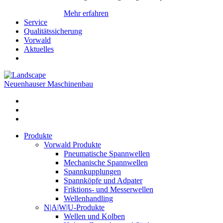
Mehr erfahren
Service
Qualitätssicherung
Vorwald
Aktuelles
Neuenhauser Maschinenbau
Produkte
Vorwald Produkte
Pneumatische Spannwellen
Mechanische Spannwellen
Spannkupplungen
Spannköpfe und Adpater
Friktions- und Messerwellen
Wellenhandling
N|A|W|U-Produkte
Wellen und Kolben