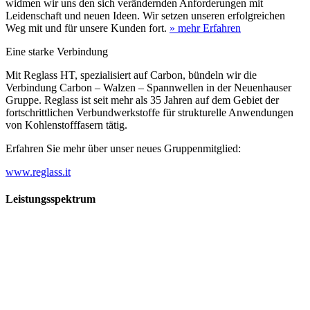
widmen wir uns den sich verändernden Anforderungen mit
Leidenschaft und neuen Ideen. Wir setzen unseren erfolgreichen
Weg mit und für unsere Kunden fort.
» mehr Erfahren
Eine starke Verbindung
Mit Reglass HT, spezialisiert auf Carbon, bündeln wir die
Verbindung Carbon – Walzen – Spannwellen in der Neuenhauser
Gruppe. Reglass ist seit mehr als 35 Jahren auf dem Gebiet der
fortschrittlichen Verbundwerkstoffe für strukturelle Anwendungen
von Kohlenstofffasern tätig.
Erfahren Sie mehr über unser neues Gruppenmitglied:
www.reglass.it
Leistungsspektrum
Vorwald
Vorwald
Wachsen an den Aufgaben
Die Gründung des Unternehmens Vorwald, damals noch als kleine