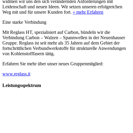
widmen wir uns den sich verändernden Anforderungen mit
Leidenschaft und neuen Ideen. Wir setzen unseren erfolgreichen
Weg mit und für unsere Kunden fort.
» mehr Erfahren
Eine starke Verbindung
Mit Reglass HT, spezialisiert auf Carbon, bündeln wir die
Verbindung Carbon – Walzen – Spannwellen in der Neuenhauser
Gruppe. Reglass ist seit mehr als 35 Jahren auf dem Gebiet der
fortschrittlichen Verbundwerkstoffe für strukturelle Anwendungen
von Kohlenstofffasern tätig.
Erfahren Sie mehr über unser neues Gruppenmitglied:
www.reglass.it
Leistungsspektrum
Vorwald
Vorwald
Wachsen an den Aufgaben
Die Gründung des Unternehmens Vorwald, damals noch als kleine