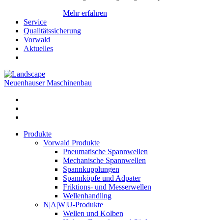
Mehr erfahren
Service
Qualitätssicherung
Vorwald
Aktuelles
Neuenhauser Maschinenbau
Produkte
Vorwald Produkte
Pneumatische Spannwellen
Mechanische Spannwellen
Spannkupplungen
Spannköpfe und Adpater
Friktions- und Messerwellen
Wellenhandling
N|A|W|U-Produkte
Wellen und Kolben