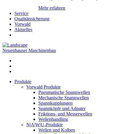
Mehr erfahren
Service
Qualitätssicherung
Vorwald
Aktuelles
Neuenhauser Maschinenbau
Produkte
Vorwald Produkte
Pneumatische Spannwellen
Mechanische Spannwellen
Spannkupplungen
Spannköpfe und Adpater
Friktions- und Messerwellen
Wellenhandling
N|A|W|U-Produkte
Wellen und Kolben