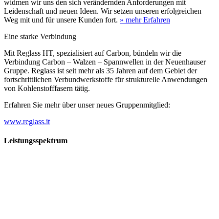
widmen wir uns den sich verändernden Anforderungen mit
Leidenschaft und neuen Ideen. Wir setzen unseren erfolgreichen
Weg mit und für unsere Kunden fort.
» mehr Erfahren
Eine starke Verbindung
Mit Reglass HT, spezialisiert auf Carbon, bündeln wir die
Verbindung Carbon – Walzen – Spannwellen in der Neuenhauser
Gruppe. Reglass ist seit mehr als 35 Jahren auf dem Gebiet der
fortschrittlichen Verbundwerkstoffe für strukturelle Anwendungen
von Kohlenstofffasern tätig.
Erfahren Sie mehr über unser neues Gruppenmitglied:
www.reglass.it
Leistungsspektrum
Vorwald
Vorwald
Wachsen an den Aufgaben
Die Gründung des Unternehmens Vorwald, damals noch als kleine