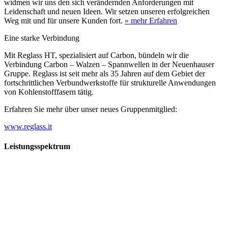
widmen wir uns den sich verändernden Anforderungen mit
Leidenschaft und neuen Ideen. Wir setzen unseren erfolgreichen
Weg mit und für unsere Kunden fort.
» mehr Erfahren
Eine starke Verbindung
Mit Reglass HT, spezialisiert auf Carbon, bündeln wir die
Verbindung Carbon – Walzen – Spannwellen in der Neuenhauser
Gruppe. Reglass ist seit mehr als 35 Jahren auf dem Gebiet der
fortschrittlichen Verbundwerkstoffe für strukturelle Anwendungen
von Kohlenstofffasern tätig.
Erfahren Sie mehr über unser neues Gruppenmitglied:
www.reglass.it
Leistungsspektrum
Vorwald
Vorwald
Wachsen an den Aufgaben
Die Gründung des Unternehmens Vorwald, damals noch als kleine