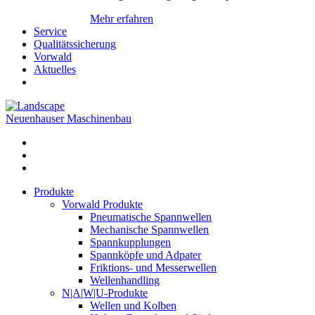
Mehr erfahren
Service
Qualitätssicherung
Vorwald
Aktuelles
Neuenhauser Maschinenbau
Produkte
Vorwald Produkte
Pneumatische Spannwellen
Mechanische Spannwellen
Spannkupplungen
Spannköpfe und Adpater
Friktions- und Messerwellen
Wellenhandling
N|A|W|U-Produkte
Wellen und Kolben