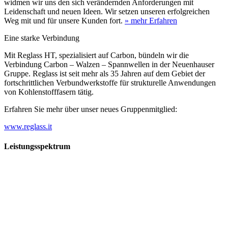
widmen wir uns den sich verändernden Anforderungen mit
Leidenschaft und neuen Ideen. Wir setzen unseren erfolgreichen
Weg mit und für unsere Kunden fort.
» mehr Erfahren
Eine starke Verbindung
Mit Reglass HT, spezialisiert auf Carbon, bündeln wir die
Verbindung Carbon – Walzen – Spannwellen in der Neuenhauser
Gruppe. Reglass ist seit mehr als 35 Jahren auf dem Gebiet der
fortschrittlichen Verbundwerkstoffe für strukturelle Anwendungen
von Kohlenstofffasern tätig.
Erfahren Sie mehr über unser neues Gruppenmitglied:
www.reglass.it
Leistungsspektrum
Vorwald
Vorwald
Wachsen an den Aufgaben
Die Gründung des Unternehmens Vorwald, damals noch als kleine