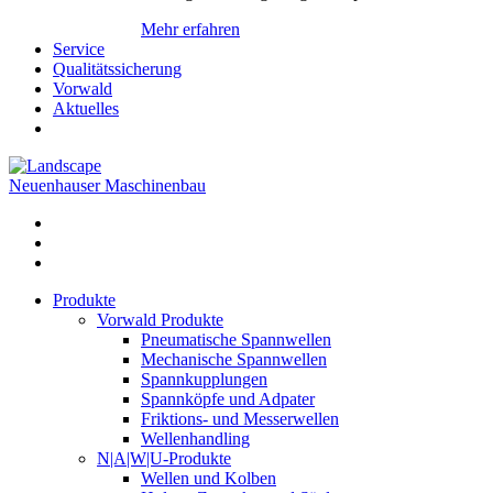
Mehr erfahren
Service
Qualitätssicherung
Vorwald
Aktuelles
Neuenhauser Maschinenbau
Produkte
Vorwald Produkte
Pneumatische Spannwellen
Mechanische Spannwellen
Spannkupplungen
Spannköpfe und Adpater
Friktions- und Messerwellen
Wellenhandling
N|A|W|U-Produkte
Wellen und Kolben