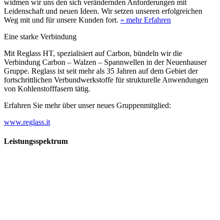
widmen wir uns den sich verändernden Anforderungen mit
Leidenschaft und neuen Ideen. Wir setzen unseren erfolgreichen
Weg mit und für unsere Kunden fort.
» mehr Erfahren
Eine starke Verbindung
Mit Reglass HT, spezialisiert auf Carbon, bündeln wir die
Verbindung Carbon – Walzen – Spannwellen in der Neuenhauser
Gruppe. Reglass ist seit mehr als 35 Jahren auf dem Gebiet der
fortschrittlichen Verbundwerkstoffe für strukturelle Anwendungen
von Kohlenstofffasern tätig.
Erfahren Sie mehr über unser neues Gruppenmitglied:
www.reglass.it
Leistungsspektrum
Vorwald
Vorwald
Wachsen an den Aufgaben
Die Gründung des Unternehmens Vorwald, damals noch als kleine