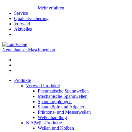
Mehr erfahren
Service
Qualitätssicherung
Vorwald
Aktuelles
Neuenhauser Maschinenbau
Produkte
Vorwald Produkte
Pneumatische Spannwellen
Mechanische Spannwellen
Spannkupplungen
Spannköpfe und Adpater
Friktions- und Messerwellen
Wellenhandling
N|A|W|U-Produkte
Wellen und Kolben