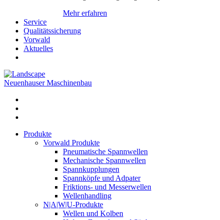
Mehr erfahren
Service
Qualitätssicherung
Vorwald
Aktuelles
Neuenhauser Maschinenbau
Produkte
Vorwald Produkte
Pneumatische Spannwellen
Mechanische Spannwellen
Spannkupplungen
Spannköpfe und Adpater
Friktions- und Messerwellen
Wellenhandling
N|A|W|U-Produkte
Wellen und Kolben