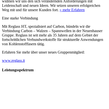
widmen wir uns den sich verändernden Anforderungen mit
Leidenschaft und neuen Ideen. Wir setzen unseren erfolgreichen
Weg mit und für unsere Kunden fort.
» mehr Erfahren
Eine starke Verbindung
Mit Reglass HT, spezialisiert auf Carbon, bündeln wir die
Verbindung Carbon – Walzen – Spannwellen in der Neuenhauser
Gruppe. Reglass ist seit mehr als 35 Jahren auf dem Gebiet der
fortschrittlichen Verbundwerkstoffe für strukturelle Anwendungen
von Kohlenstofffasern tätig.
Erfahren Sie mehr über unser neues Gruppenmitglied:
www.reglass.it
Leistungsspektrum
Vorwald
Vorwald
Wachsen an den Aufgaben
Die Gründung des Unternehmens Vorwald, damals noch als kleine