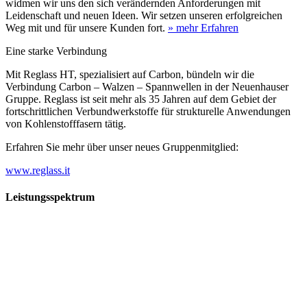
widmen wir uns den sich verändernden Anforderungen mit
Leidenschaft und neuen Ideen. Wir setzen unseren erfolgreichen
Weg mit und für unsere Kunden fort.
» mehr Erfahren
Eine starke Verbindung
Mit Reglass HT, spezialisiert auf Carbon, bündeln wir die
Verbindung Carbon – Walzen – Spannwellen in der Neuenhauser
Gruppe. Reglass ist seit mehr als 35 Jahren auf dem Gebiet der
fortschrittlichen Verbundwerkstoffe für strukturelle Anwendungen
von Kohlenstofffasern tätig.
Erfahren Sie mehr über unser neues Gruppenmitglied:
www.reglass.it
Leistungsspektrum
Vorwald
Vorwald
Wachsen an den Aufgaben
Die Gründung des Unternehmens Vorwald, damals noch als kleine