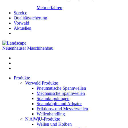
Mehr erfahren
Service
Qualitätssicherung
Vorwald
Aktuelles
Neuenhauser Maschinenbau
Produkte
Vorwald Produkte
Pneumatische Spannwellen
Mechanische Spannwellen
Spannkupplungen
Spannköpfe und Adpater
Friktions- und Messerwellen
Wellenhandling
N|A|W|U-Produkte
Wellen und Kolben