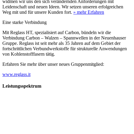
widmen wir uns den sich verändernden Anforderungen mit
Leidenschaft und neuen Ideen. Wir setzen unseren erfolgreichen
Weg mit und für unsere Kunden fort.
» mehr Erfahren
Eine starke Verbindung
Mit Reglass HT, spezialisiert auf Carbon, bündeln wir die
Verbindung Carbon – Walzen – Spannwellen in der Neuenhauser
Gruppe. Reglass ist seit mehr als 35 Jahren auf dem Gebiet der
fortschrittlichen Verbundwerkstoffe für strukturelle Anwendungen
von Kohlenstofffasern tätig.
Erfahren Sie mehr über unser neues Gruppenmitglied:
www.reglass.it
Leistungsspektrum
Vorwald
Vorwald
Wachsen an den Aufgaben
Die Gründung des Unternehmens Vorwald, damals noch als kleine