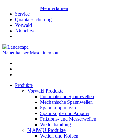
Mehr erfahren
Service
Qualitätssicherung
Vorwald
Aktuelles
Neuenhauser Maschinenbau
Produkte
Vorwald Produkte
Pneumatische Spannwellen
Mechanische Spannwellen
Spannkupplungen
Spannköpfe und Adpater
Friktions- und Messerwellen
Wellenhandling
N|A|W|U-Produkte
Wellen und Kolben