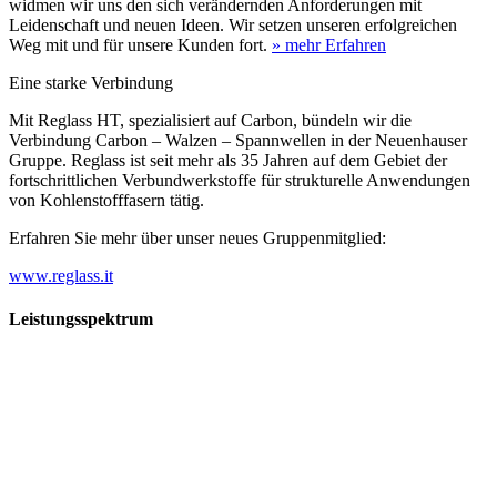
widmen wir uns den sich verändernden Anforderungen mit
Leidenschaft und neuen Ideen. Wir setzen unseren erfolgreichen
Weg mit und für unsere Kunden fort.
» mehr Erfahren
Eine starke Verbindung
Mit Reglass HT, spezialisiert auf Carbon, bündeln wir die
Verbindung Carbon – Walzen – Spannwellen in der Neuenhauser
Gruppe. Reglass ist seit mehr als 35 Jahren auf dem Gebiet der
fortschrittlichen Verbundwerkstoffe für strukturelle Anwendungen
von Kohlenstofffasern tätig.
Erfahren Sie mehr über unser neues Gruppenmitglied:
www.reglass.it
Leistungsspektrum
Vorwald
Vorwald
Wachsen an den Aufgaben
Die Gründung des Unternehmens Vorwald, damals noch als kleine