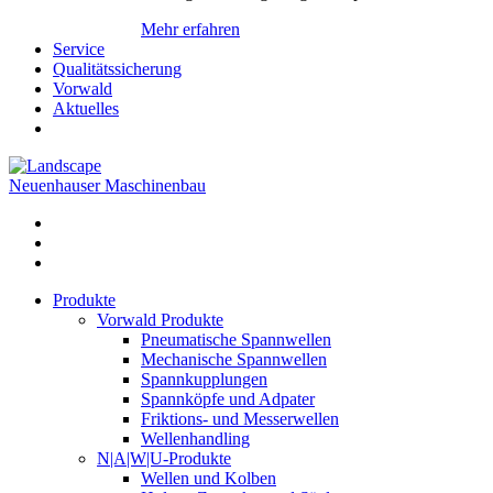
Mehr erfahren
Service
Qualitätssicherung
Vorwald
Aktuelles
Neuenhauser Maschinenbau
Produkte
Vorwald Produkte
Pneumatische Spannwellen
Mechanische Spannwellen
Spannkupplungen
Spannköpfe und Adpater
Friktions- und Messerwellen
Wellenhandling
N|A|W|U-Produkte
Wellen und Kolben