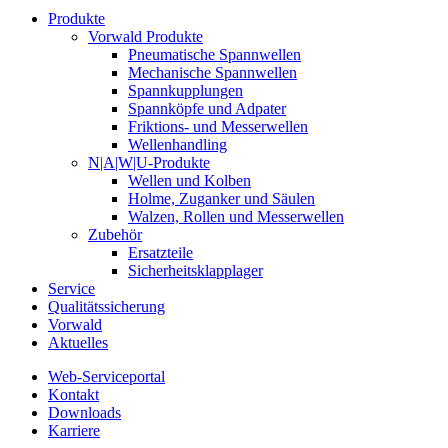
Produkte
Vorwald Produkte
Pneumatische Spannwellen
Mechanische Spannwellen
Spannkupplungen
Spannköpfe und Adpater
Friktions- und Messerwellen
Wellenhandling
N|A|W|U-Produkte
Wellen und Kolben
Holme, Zuganker und Säulen
Walzen, Rollen und Messerwellen
Zubehör
Ersatzteile
Sicherheitsklapplager
Service
Qualitätssicherung
Vorwald
Aktuelles
Web-Serviceportal
Kontakt
Downloads
Karriere