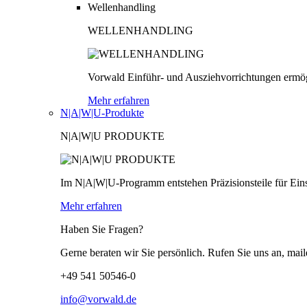
Wellenhandling
WELLENHANDLING
Vorwald Einführ- und Ausziehvorrichtungen ermög
Mehr erfahren
N|A|W|U-Produkte
N|A|W|U PRODUKTE
Im N|A|W|U-Programm entstehen Präzisionsteile für Einsä
Mehr erfahren
Haben Sie Fragen?
Gerne beraten wir Sie persönlich. Rufen Sie uns an, mail
+49 541 50546-0
info@vorwald.de