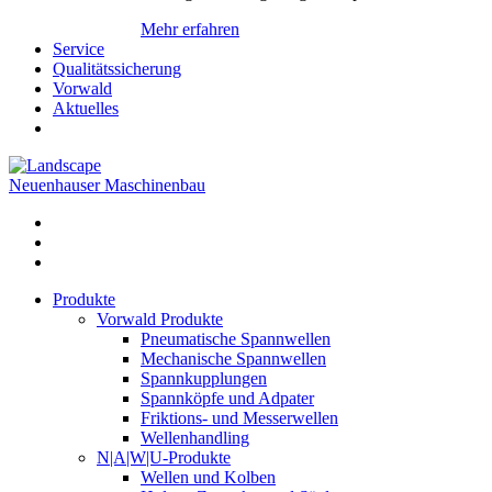
Mehr erfahren
Service
Qualitätssicherung
Vorwald
Aktuelles
Neuenhauser Maschinenbau
Produkte
Vorwald Produkte
Pneumatische Spannwellen
Mechanische Spannwellen
Spannkupplungen
Spannköpfe und Adpater
Friktions- und Messerwellen
Wellenhandling
N|A|W|U-Produkte
Wellen und Kolben