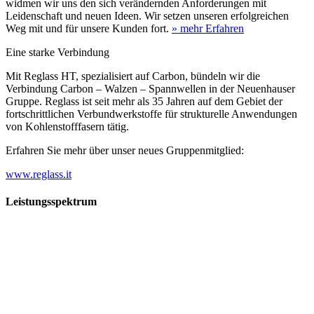
widmen wir uns den sich verändernden Anforderungen mit
Leidenschaft und neuen Ideen. Wir setzen unseren erfolgreichen
Weg mit und für unsere Kunden fort.
» mehr Erfahren
Eine starke Verbindung
Mit Reglass HT, spezialisiert auf Carbon, bündeln wir die
Verbindung Carbon – Walzen – Spannwellen in der Neuenhauser
Gruppe. Reglass ist seit mehr als 35 Jahren auf dem Gebiet der
fortschrittlichen Verbundwerkstoffe für strukturelle Anwendungen
von Kohlenstofffasern tätig.
Erfahren Sie mehr über unser neues Gruppenmitglied:
www.reglass.it
Leistungsspektrum
Vorwald
Vorwald
Wachsen an den Aufgaben
Die Gründung des Unternehmens Vorwald, damals noch als kleine