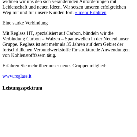
widmen wir uns den sich verändernden Anforderungen mit
Leidenschaft und neuen Ideen. Wir setzen unseren erfolgreichen
Weg mit und für unsere Kunden fort.
» mehr Erfahren
Eine starke Verbindung
Mit Reglass HT, spezialisiert auf Carbon, bündeln wir die
Verbindung Carbon – Walzen – Spannwellen in der Neuenhauser
Gruppe. Reglass ist seit mehr als 35 Jahren auf dem Gebiet der
fortschrittlichen Verbundwerkstoffe für strukturelle Anwendungen
von Kohlenstofffasern tätig.
Erfahren Sie mehr über unser neues Gruppenmitglied:
www.reglass.it
Leistungsspektrum
Vorwald
Vorwald
Wachsen an den Aufgaben
Die Gründung des Unternehmens Vorwald, damals noch als kleine