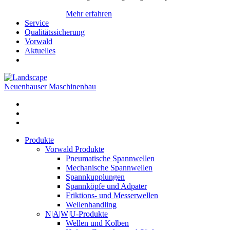
Mehr erfahren
Service
Qualitätssicherung
Vorwald
Aktuelles
Neuenhauser Maschinenbau
Produkte
Vorwald Produkte
Pneumatische Spannwellen
Mechanische Spannwellen
Spannkupplungen
Spannköpfe und Adpater
Friktions- und Messerwellen
Wellenhandling
N|A|W|U-Produkte
Wellen und Kolben