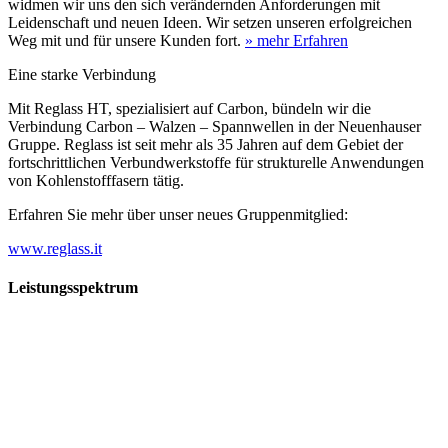
widmen wir uns den sich verändernden Anforderungen mit
Leidenschaft und neuen Ideen. Wir setzen unseren erfolgreichen
Weg mit und für unsere Kunden fort.
» mehr Erfahren
Eine starke Verbindung
Mit Reglass HT, spezialisiert auf Carbon, bündeln wir die
Verbindung Carbon – Walzen – Spannwellen in der Neuenhauser
Gruppe. Reglass ist seit mehr als 35 Jahren auf dem Gebiet der
fortschrittlichen Verbundwerkstoffe für strukturelle Anwendungen
von Kohlenstofffasern tätig.
Erfahren Sie mehr über unser neues Gruppenmitglied:
www.reglass.it
Leistungsspektrum
Vorwald
Vorwald
Wachsen an den Aufgaben
Die Gründung des Unternehmens Vorwald, damals noch als kleine