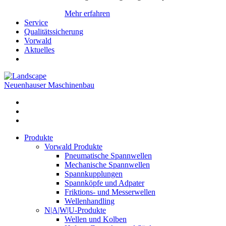
Mehr erfahren
Service
Qualitätssicherung
Vorwald
Aktuelles
Neuenhauser Maschinenbau
Produkte
Vorwald Produkte
Pneumatische Spannwellen
Mechanische Spannwellen
Spannkupplungen
Spannköpfe und Adpater
Friktions- und Messerwellen
Wellenhandling
N|A|W|U-Produkte
Wellen und Kolben