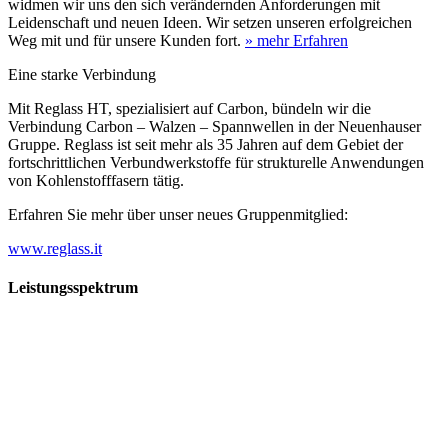
widmen wir uns den sich verändernden Anforderungen mit
Leidenschaft und neuen Ideen. Wir setzen unseren erfolgreichen
Weg mit und für unsere Kunden fort.
» mehr Erfahren
Eine starke Verbindung
Mit Reglass HT, spezialisiert auf Carbon, bündeln wir die
Verbindung Carbon – Walzen – Spannwellen in der Neuenhauser
Gruppe. Reglass ist seit mehr als 35 Jahren auf dem Gebiet der
fortschrittlichen Verbundwerkstoffe für strukturelle Anwendungen
von Kohlenstofffasern tätig.
Erfahren Sie mehr über unser neues Gruppenmitglied:
www.reglass.it
Leistungsspektrum
Vorwald
Vorwald
Wachsen an den Aufgaben
Die Gründung des Unternehmens Vorwald, damals noch als kleine