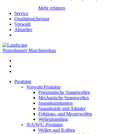
Mehr erfahren
Service
Qualitätssicherung
Vorwald
Aktuelles
Neuenhauser Maschinenbau
Produkte
Vorwald Produkte
Pneumatische Spannwellen
Mechanische Spannwellen
Spannkupplungen
Spannköpfe und Adpater
Friktions- und Messerwellen
Wellenhandling
N|A|W|U-Produkte
Wellen und Kolben