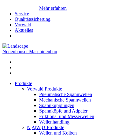
Mehr erfahren
Service
Qualitätssicherung
Vorwald
Aktuelles
Neuenhauser Maschinenbau
Produkte
Vorwald Produkte
Pneumatische Spannwellen
Mechanische Spannwellen
Spannkupplungen
Spannköpfe und Adpater
Friktions- und Messerwellen
Wellenhandling
N|A|W|U-Produkte
Wellen und Kolben