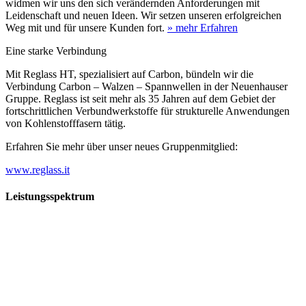
widmen wir uns den sich verändernden Anforderungen mit
Leidenschaft und neuen Ideen. Wir setzen unseren erfolgreichen
Weg mit und für unsere Kunden fort.
» mehr Erfahren
Eine starke Verbindung
Mit Reglass HT, spezialisiert auf Carbon, bündeln wir die
Verbindung Carbon – Walzen – Spannwellen in der Neuenhauser
Gruppe. Reglass ist seit mehr als 35 Jahren auf dem Gebiet der
fortschrittlichen Verbundwerkstoffe für strukturelle Anwendungen
von Kohlenstofffasern tätig.
Erfahren Sie mehr über unser neues Gruppenmitglied:
www.reglass.it
Leistungsspektrum
Vorwald
Vorwald
Wachsen an den Aufgaben
Die Gründung des Unternehmens Vorwald, damals noch als kleine