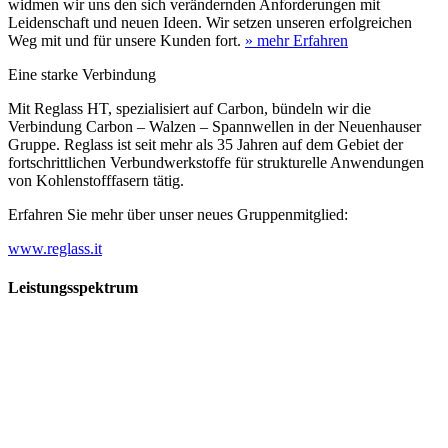
widmen wir uns den sich verändernden Anforderungen mit
Leidenschaft und neuen Ideen. Wir setzen unseren erfolgreichen
Weg mit und für unsere Kunden fort.
» mehr Erfahren
Eine starke Verbindung
Mit Reglass HT, spezialisiert auf Carbon, bündeln wir die
Verbindung Carbon – Walzen – Spannwellen in der Neuenhauser
Gruppe. Reglass ist seit mehr als 35 Jahren auf dem Gebiet der
fortschrittlichen Verbundwerkstoffe für strukturelle Anwendungen
von Kohlenstofffasern tätig.
Erfahren Sie mehr über unser neues Gruppenmitglied:
www.reglass.it
Leistungsspektrum
Vorwald
Vorwald
Wachsen an den Aufgaben
Die Gründung des Unternehmens Vorwald, damals noch als kleine