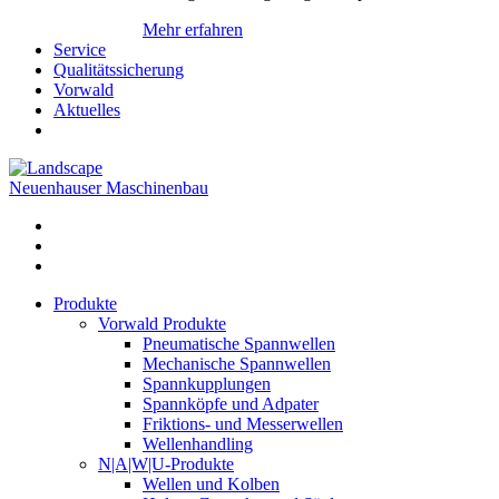
Mehr erfahren
Service
Qualitätssicherung
Vorwald
Aktuelles
Neuenhauser Maschinenbau
Produkte
Vorwald Produkte
Pneumatische Spannwellen
Mechanische Spannwellen
Spannkupplungen
Spannköpfe und Adpater
Friktions- und Messerwellen
Wellenhandling
N|A|W|U-Produkte
Wellen und Kolben