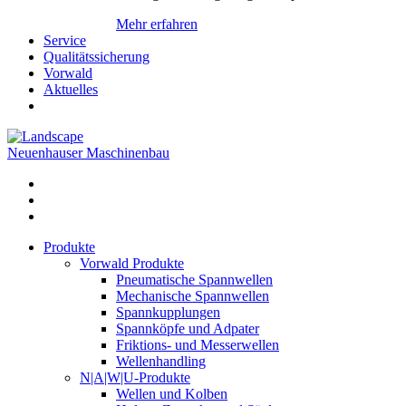
Mehr erfahren
Service
Qualitätssicherung
Vorwald
Aktuelles
Neuenhauser Maschinenbau
Produkte
Vorwald Produkte
Pneumatische Spannwellen
Mechanische Spannwellen
Spannkupplungen
Spannköpfe und Adpater
Friktions- und Messerwellen
Wellenhandling
N|A|W|U-Produkte
Wellen und Kolben