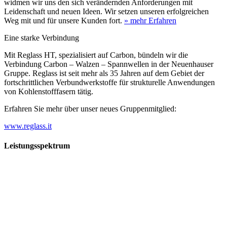
widmen wir uns den sich verändernden Anforderungen mit
Leidenschaft und neuen Ideen. Wir setzen unseren erfolgreichen
Weg mit und für unsere Kunden fort.
» mehr Erfahren
Eine starke Verbindung
Mit Reglass HT, spezialisiert auf Carbon, bündeln wir die
Verbindung Carbon – Walzen – Spannwellen in der Neuenhauser
Gruppe. Reglass ist seit mehr als 35 Jahren auf dem Gebiet der
fortschrittlichen Verbundwerkstoffe für strukturelle Anwendungen
von Kohlenstofffasern tätig.
Erfahren Sie mehr über unser neues Gruppenmitglied:
www.reglass.it
Leistungsspektrum
Vorwald
Vorwald
Wachsen an den Aufgaben
Die Gründung des Unternehmens Vorwald, damals noch als kleine