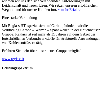
widmen wir uns den sich verändernden Anforderungen mit
Leidenschaft und neuen Ideen. Wir setzen unseren erfolgreichen
Weg mit und für unsere Kunden fort.
» mehr Erfahren
Eine starke Verbindung
Mit Reglass HT, spezialisiert auf Carbon, bündeln wir die
Verbindung Carbon – Walzen – Spannwellen in der Neuenhauser
Gruppe. Reglass ist seit mehr als 35 Jahren auf dem Gebiet der
fortschrittlichen Verbundwerkstoffe für strukturelle Anwendungen
von Kohlenstofffasern tätig.
Erfahren Sie mehr über unser neues Gruppenmitglied:
www.reglass.it
Leistungsspektrum
Vorwald
Vorwald
Wachsen an den Aufgaben
Die Gründung des Unternehmens Vorwald, damals noch als kleine