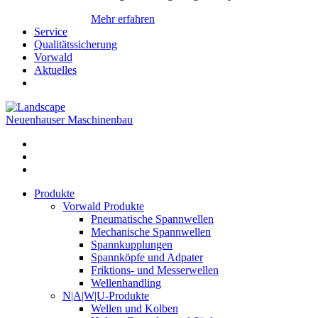
Mehr erfahren
Service
Qualitätssicherung
Vorwald
Aktuelles
Neuenhauser Maschinenbau
Produkte
Vorwald Produkte
Pneumatische Spannwellen
Mechanische Spannwellen
Spannkupplungen
Spannköpfe und Adpater
Friktions- und Messerwellen
Wellenhandling
N|A|W|U-Produkte
Wellen und Kolben