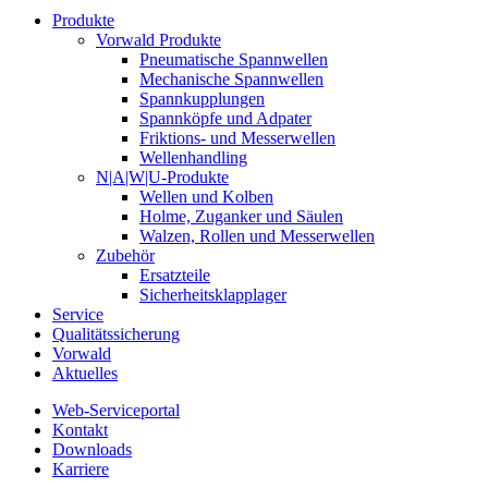
Produkte
Vorwald Produkte
Pneumatische Spannwellen
Mechanische Spannwellen
Spannkupplungen
Spannköpfe und Adpater
Friktions- und Messerwellen
Wellenhandling
N|A|W|U-Produkte
Wellen und Kolben
Holme, Zuganker und Säulen
Walzen, Rollen und Messerwellen
Zubehör
Ersatzteile
Sicherheitsklapplager
Service
Qualitätssicherung
Vorwald
Aktuelles
Web-Serviceportal
Kontakt
Downloads
Karriere