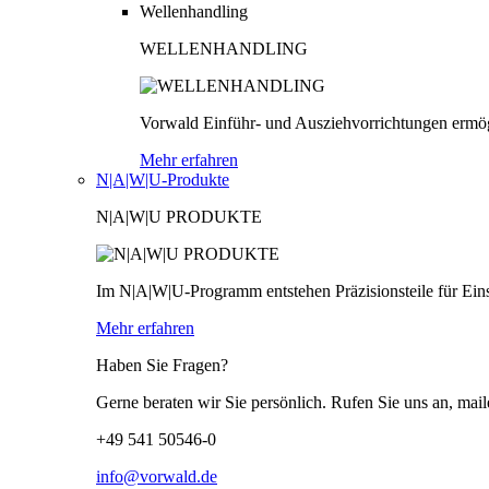
Wellenhandling
WELLENHANDLING
Vorwald Einführ- und Ausziehvorrichtungen ermög
Mehr erfahren
N|A|W|U-Produkte
N|A|W|U PRODUKTE
Im N|A|W|U-Programm entstehen Präzisionsteile für Einsä
Mehr erfahren
Haben Sie Fragen?
Gerne beraten wir Sie persönlich. Rufen Sie uns an, mail
+49 541 50546-0
info@vorwald.de