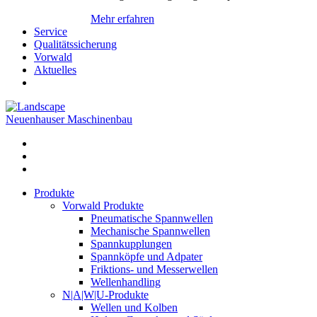
Mehr erfahren
Service
Qualitätssicherung
Vorwald
Aktuelles
Neuenhauser Maschinenbau
Produkte
Vorwald Produkte
Pneumatische Spannwellen
Mechanische Spannwellen
Spannkupplungen
Spannköpfe und Adpater
Friktions- und Messerwellen
Wellenhandling
N|A|W|U-Produkte
Wellen und Kolben