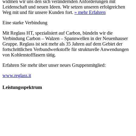
widmen wir uns den sich verändernden Anforderungen mit
Leidenschaft und neuen Ideen. Wir setzen unseren erfolgreichen
Weg mit und für unsere Kunden fort.
» mehr Erfahren
Eine starke Verbindung
Mit Reglass HT, spezialisiert auf Carbon, bündeln wir die
Verbindung Carbon – Walzen – Spannwellen in der Neuenhauser
Gruppe. Reglass ist seit mehr als 35 Jahren auf dem Gebiet der
fortschrittlichen Verbundwerkstoffe für strukturelle Anwendungen
von Kohlenstofffasern tätig.
Erfahren Sie mehr über unser neues Gruppenmitglied:
www.reglass.it
Leistungsspektrum
Vorwald
Vorwald
Wachsen an den Aufgaben
Die Gründung des Unternehmens Vorwald, damals noch als kleine