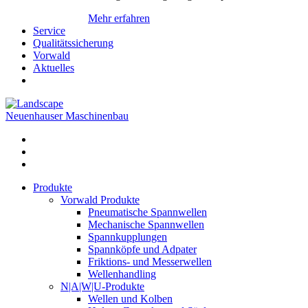
Mehr erfahren
Service
Qualitätssicherung
Vorwald
Aktuelles
Neuenhauser Maschinenbau
Produkte
Vorwald Produkte
Pneumatische Spannwellen
Mechanische Spannwellen
Spannkupplungen
Spannköpfe und Adpater
Friktions- und Messerwellen
Wellenhandling
N|A|W|U-Produkte
Wellen und Kolben