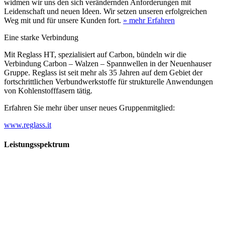
widmen wir uns den sich verändernden Anforderungen mit
Leidenschaft und neuen Ideen. Wir setzen unseren erfolgreichen
Weg mit und für unsere Kunden fort.
» mehr Erfahren
Eine starke Verbindung
Mit Reglass HT, spezialisiert auf Carbon, bündeln wir die
Verbindung Carbon – Walzen – Spannwellen in der Neuenhauser
Gruppe. Reglass ist seit mehr als 35 Jahren auf dem Gebiet der
fortschrittlichen Verbundwerkstoffe für strukturelle Anwendungen
von Kohlenstofffasern tätig.
Erfahren Sie mehr über unser neues Gruppenmitglied:
www.reglass.it
Leistungsspektrum
Vorwald
Vorwald
Wachsen an den Aufgaben
Die Gründung des Unternehmens Vorwald, damals noch als kleine