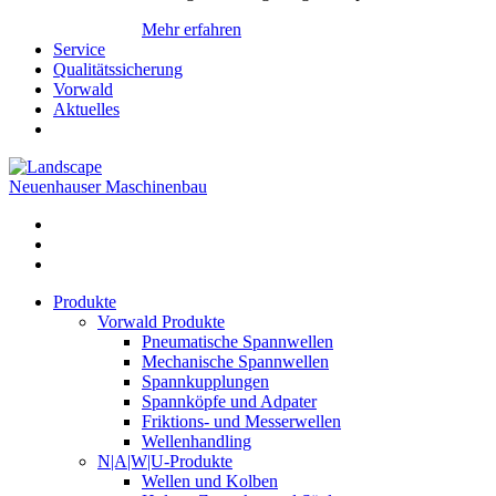
Mehr erfahren
Service
Qualitätssicherung
Vorwald
Aktuelles
Neuenhauser Maschinenbau
Produkte
Vorwald Produkte
Pneumatische Spannwellen
Mechanische Spannwellen
Spannkupplungen
Spannköpfe und Adpater
Friktions- und Messerwellen
Wellenhandling
N|A|W|U-Produkte
Wellen und Kolben