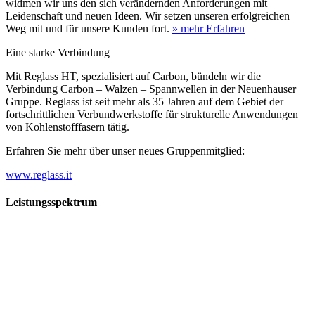
widmen wir uns den sich verändernden Anforderungen mit
Leidenschaft und neuen Ideen. Wir setzen unseren erfolgreichen
Weg mit und für unsere Kunden fort.
» mehr Erfahren
Eine starke Verbindung
Mit Reglass HT, spezialisiert auf Carbon, bündeln wir die
Verbindung Carbon – Walzen – Spannwellen in der Neuenhauser
Gruppe. Reglass ist seit mehr als 35 Jahren auf dem Gebiet der
fortschrittlichen Verbundwerkstoffe für strukturelle Anwendungen
von Kohlenstofffasern tätig.
Erfahren Sie mehr über unser neues Gruppenmitglied:
www.reglass.it
Leistungsspektrum
Vorwald
Vorwald
Wachsen an den Aufgaben
Die Gründung des Unternehmens Vorwald, damals noch als kleine